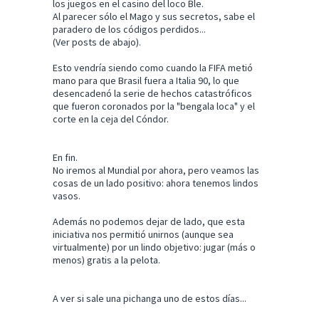
los juegos en el casino del loco Ble.
Al parecer sólo el Mago y sus secretos, sabe el
paradero de los códigos perdidos...
(Ver posts de abajo).
Esto vendría siendo como cuando la FIFA metió
mano para que Brasil fuera a Italia 90, lo que
desencadenó la serie de hechos catastróficos
que fueron coronados por la "bengala loca" y el
corte en la ceja del Cóndor.
En fin.
No iremos al Mundial por ahora, pero veamos las
cosas de un lado positivo: ahora tenemos lindos
vasos.
Además no podemos dejar de lado, que esta
iniciativa nos permitió unirnos (aunque sea
virtualmente) por un lindo objetivo: jugar (más o
menos) gratis a la pelota.
A ver si sale una pichanga uno de estos días...