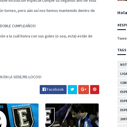
noble institución especial cumple su segundo año de vida.
ún torneo, pero aún así nos hemos mantenido dentro de
Hola
#ESP
un DOBLE CUMPLEAÑOS!
ción a la cuál honra con sus goles (o sea, esta) están de
Tweet
TAGS
NOT
LIGA
N EN LA SEDE/RE-LOCOS!
CUM
Facebook
ESP
ESP
ESPE
2007