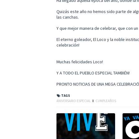
Ha llegado aquella época del año, donde la 
Quizás este año no hemos sido parte de alg
las canchas.
Y que mejor manera de celebrar, que con 
El eterno goleador, El Loco y la noble institu
celebración!
Muchas felicidades Loco!
Y A TODO EL PUEBLO ESPECIAL TAMBIÉN!
PRONTO NOTICIAS DE UNA MEGA CELEBRACIÓ
TAGS
ANIVERSARIO ESPECIAL
X
CUMPLEAÑOS