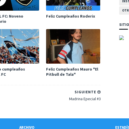
INS
OTR
L FC: Noveno
Feliz Cumpleaños Roderix
ario
SITI
to cumpleaños
Feliz Cumpleaños Mauro "El
 FC
Pitbull de Tala"
SIGUIENTE
Madrina Epecial #3
ARCHIVO
ESTADÍ