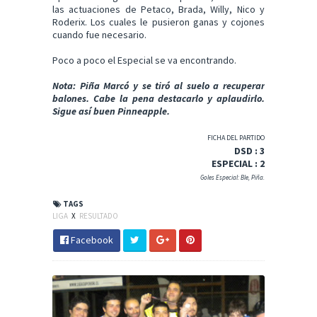
las actuaciones de Petaco, Brada, Willy, Nico y
Roderix. Los cuales le pusieron ganas y cojones
cuando fue necesario.
Poco a poco el Especial se va encontrando.
Nota: Piña Marcó y se tiró al suelo a recuperar
balones. Cabe la pena destacarlo y aplaudirlo.
Sigue así buen Pinneapple.
FICHA DEL PARTIDO
DSD : 3
ESPECIAL : 2
Goles Especial: Ble, Piña.
TAGS
LIGA
X
RESULTADO
Facebook